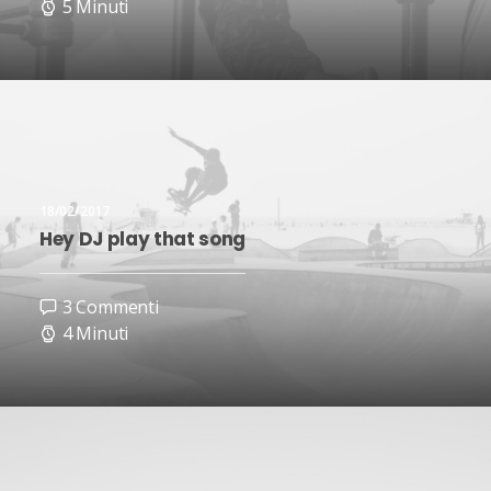
5 Minuti
18/02/2017
Hey DJ play that song
3 Commenti
4 Minuti