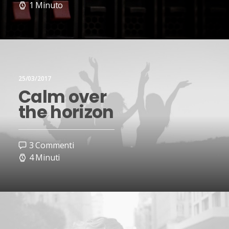
1 Minuto
25/03/2017
Calm over
the horizon
3 Commenti
4 Minuti