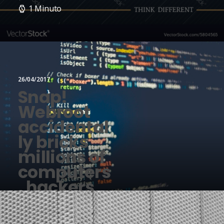
1 Minuto
26/04/2017
Snap!
Webroot
accidental
ly bricks
millions of
computers
, hackers
hit
HipChat