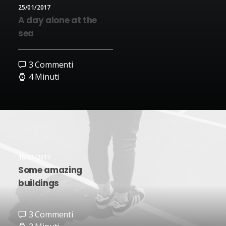
25/01/2017
A day alone at the
sea
3 Commenti
4 Minuti
18/01/2017
Some amazing
buildings
3 Commenti