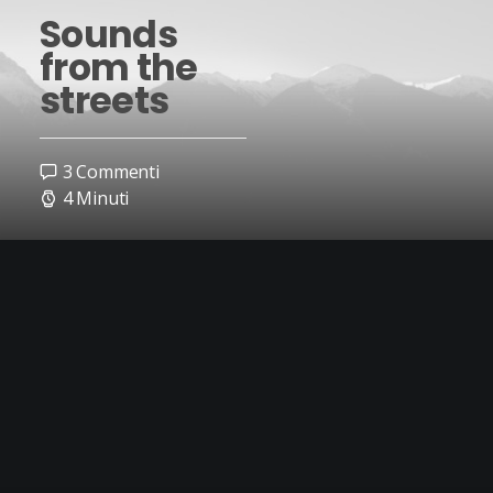
Sounds
from the
streets
3 Commenti
4 Minuti