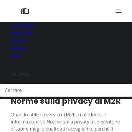
SOLUZIONI IA
NEXTCLOUD
EASY-DR
WHOAMI
BLOG
PRIVACY
TERMINI DI UTILIZZO
COOKIES
RICERCA
Norme sulla privacy di M2R
Quando utilizzi i servizi di M2R, ci affidi le tue
informazioni. Le Norme sulla privacy ti consentono
di capire meglio quali dati raccogliamo, perché li