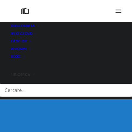
SOLUZIONI IA
NEXTCLOUD
EASY-DR
WHOAMI
BLOG
Portfolio Carousel
RICERCA
CAROUSEL STEADILY GROWING IN
POPULARITY OVER THE PAST FEW YEARS