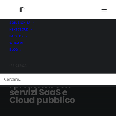
SOLUZIONI IA
NEXTCLOUD
EASY-DR
WHOAMI
BLOG
RICERCA
24/03/2020
I problemi con
servizi SaaS e
Cloud pubblico